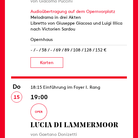
von Giacomo Puccini
Audioübertragung auf dem Opernvorplatz
Melodrama in drei Akten
Libretto von Giuseppe Giacosa und Luigi Illica
nach Victorien Sardou
Opernhaus
- / - / 38 / - / 69 / 89 / 108 / 128 / 152 €
Karten
Do
18:15 Einführung im Foyer I. Rang
19:00
15
LUCIA DI LAMMERMOOR
von Gaetano Donizetti