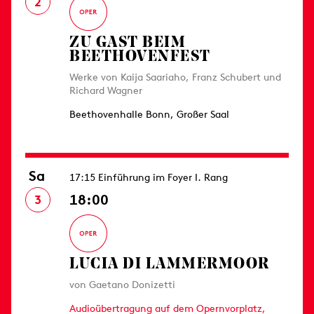
2
ZU GAST BEIM
BEETHOVENFEST
Werke von Kaija Saariaho, Franz Schubert und
Richard Wagner
Beethovenhalle Bonn, Großer Saal
Sa
17:15 Einführung im Foyer I. Rang
18:00
3
LUCIA DI LAMMERMOOR
von Gaetano Donizetti
Audioübertragung auf dem Opernvorplatz,