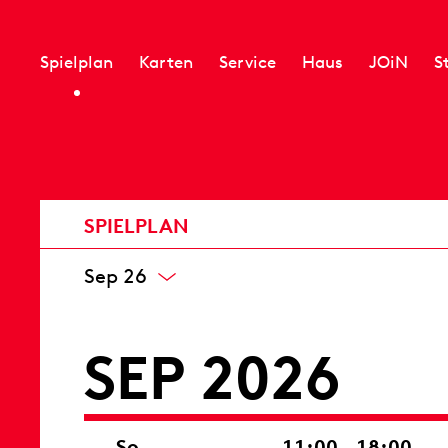
Spielplan
Karten
Service
Haus
JOiN
S
SPIELPLAN
Sep 26
SEP 2026
So
11:00 – 18:00