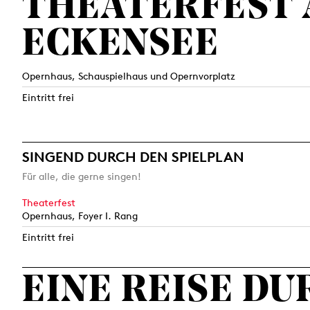
THEATERFEST
ECKENSEE
Opernhaus, Schauspielhaus und Opernvorplatz
Eintritt frei
SINGEND DURCH DEN SPIELPLAN
Für alle, die gerne singen!
Theaterfest
Opernhaus, Foyer I. Rang
Eintritt frei
EINE REISE D