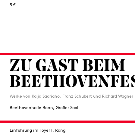
5 €
ZU GAST BEIM
BEETHOVENFE
Werke von Kaija Saariaho, Franz Schubert und Richard Wagner
Beethovenhalle Bonn, Großer Saal
Einführung im Foyer I. Rang