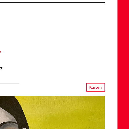
e
tt
Karten