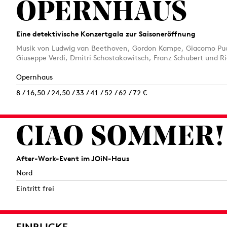
OPERNHAUS
Eine detektivische Konzertgala zur Saisoneröffnung
Musik von Ludwig van Beethoven, Gordon Kampe, Giacomo Pucc
Giuseppe Verdi, Dmitri Schostakowitsch, Franz Schubert und Ri
Opernhaus
8 / 16,50 / 24,50 / 33 / 41 / 52 / 62 / 72 €
CIAO SOMMER!
After-Work-Event im JOiN-Haus
Nord
Eintritt frei
EINBLICKE