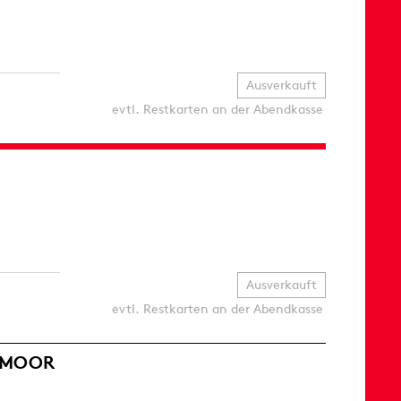
Ausverkauft
evtl. Restkarten an der Abendkasse
Ausverkauft
evtl. Restkarten an der Abendkasse
ERMOOR