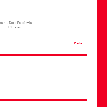
ini, Dora Pejačević,
chard Strauss
Karten