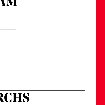
 AM
URCHS