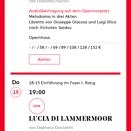
von Giacomo Puccini
Audioübertragung auf dem Opernvorplatz
Melodrama in drei Akten
Libretto von Giuseppe Giacosa und Luigi Illica
nach Victorien Sardou
Opernhaus
- / - / 38 / - / 69 / 89 / 108 / 128 / 152 €
Karten
Do
18:15 Einführung im Foyer I. Rang
19:00
15
LUCIA DI LAMMERMOOR
von Gaetano Donizetti