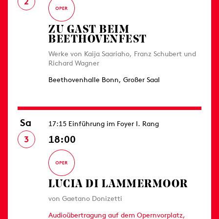
2
ZU GAST BEIM
BEETHOVENFEST
Werke von Kaija Saariaho, Franz Schubert und
Richard Wagner
Beethovenhalle Bonn, Großer Saal
Sa
17:15 Einführung im Foyer I. Rang
18:00
3
LUCIA DI LAMMERMOOR
von Gaetano Donizetti
Audioübertragung auf dem Opernvorplatz,