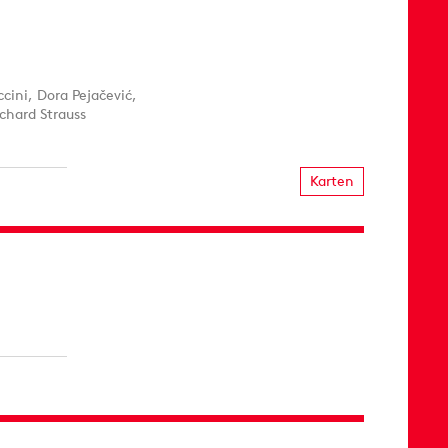
ini, Dora Pejačević,
chard Strauss
Karten