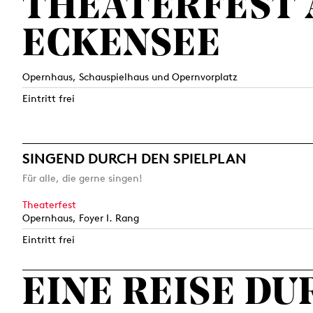
THEATERFEST
ECKENSEE
Opernhaus, Schauspielhaus und Opernvorplatz
Eintritt frei
SINGEND DURCH DEN SPIELPLAN
Für alle, die gerne singen!
Theaterfest
Opernhaus, Foyer I. Rang
Eintritt frei
EINE REISE D