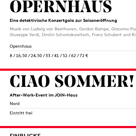
OPERNHAUS
Eine detektivische Konzertgala zur Saisoneröffnung
Musik von Ludwig van Beethoven, Gordon Kampe, Giacomo Pucc
Giuseppe Verdi, Dmitri Schostakowitsch, Franz Schubert und Ri
Opernhaus
8 / 16,50 / 24,50 / 33 / 41 / 52 / 62 / 72 €
CIAO SOMMER!
After-Work-Event im JOiN-Haus
Nord
Eintritt frei
EINBLICKE