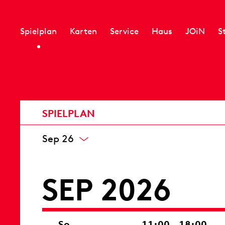
Spielplan
Karten
Service
Haus
JOiN
S
SPIELPLAN
Sep 26
SEP 2026
So
11:00 – 18:00