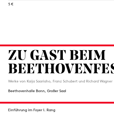
5 €
ZU GAST BEIM
BEETHOVENFE
Werke von Kaija Saariaho, Franz Schubert und Richard Wagner
Beethovenhalle Bonn, Großer Saal
Einführung im Foyer I. Rang