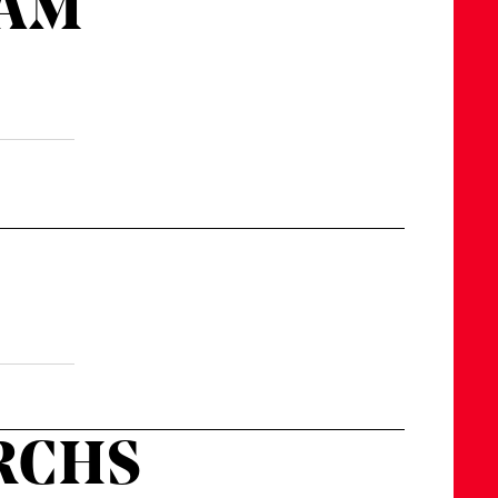
 AM
URCHS