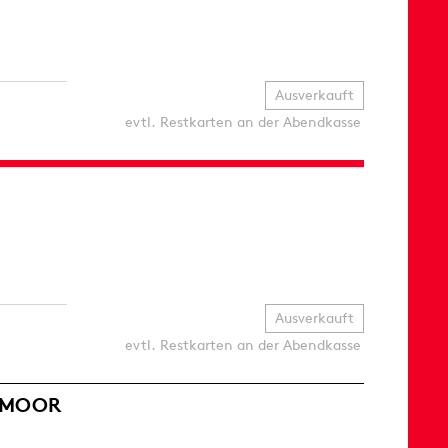
Ausverkauft
evtl. Restkarten an der Abendkasse
Ausverkauft
evtl. Restkarten an der Abendkasse
ERMOOR