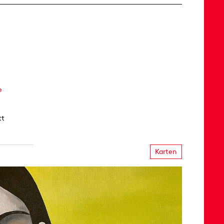
e
tt
Karten