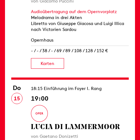
von Giacomo Puccini
Audioübertragung auf dem Opernvorplatz
Melodrama in drei Akten
Libretto von Giuseppe Giacosa und Luigi Illica
nach Victorien Sardou
Opernhaus
- / - / 38 / - / 69 / 89 / 108 / 128 / 152 €
Karten
Do
18:15 Einführung im Foyer I. Rang
19:00
15
LUCIA DI LAMMERMOOR
von Gaetano Donizetti