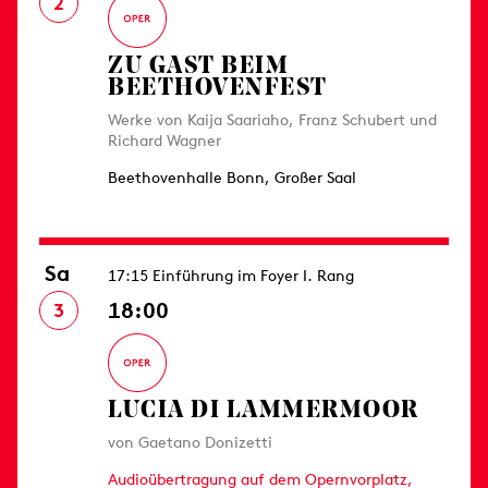
2
ZU GAST BEIM
BEETHOVENFEST
Werke von Kaija Saariaho, Franz Schubert und
Richard Wagner
Beethovenhalle Bonn, Großer Saal
Sa
17:15 Einführung im Foyer I. Rang
18:00
3
LUCIA DI LAMMERMOOR
von Gaetano Donizetti
Audioübertragung auf dem Opernvorplatz,