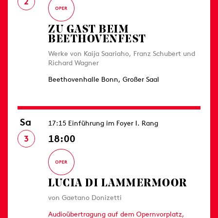
2
ZU GAST BEIM
BEETHOVENFEST
Werke von Kaija Saariaho, Franz Schubert und
Richard Wagner
Beethovenhalle Bonn, Großer Saal
Sa
17:15 Einführung im Foyer I. Rang
18:00
3
LUCIA DI LAMMERMOOR
von Gaetano Donizetti
Audioübertragung auf dem Opernvorplatz,