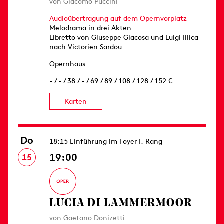
von Giacomo Puccini
Audioübertragung auf dem Opernvorplatz
Melodrama in drei Akten
Libretto von Giuseppe Giacosa und Luigi Illica
nach Victorien Sardou
Opernhaus
- / - / 38 / - / 69 / 89 / 108 / 128 / 152 €
Karten
Do
18:15 Einführung im Foyer I. Rang
19:00
15
LUCIA DI LAMMERMOOR
von Gaetano Donizetti