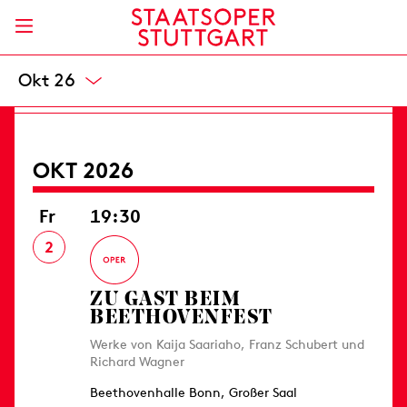
Opernhaus, Foyer I. Rang
5 €
Karten
Sep 26
OKT 2026
Fr
19:30
2
ZU GAST BEIM
BEETHOVENFEST
Werke von Kaija Saariaho, Franz Schubert und
Richard Wagner
Beethovenhalle Bonn, Großer Saal