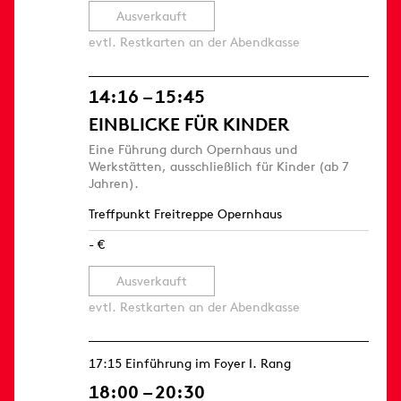
Ausverkauft
evtl. Restkarten an der Abendkasse
14:16 – 15:45
EINBLICKE FÜR KINDER
Eine Führung durch Opernhaus und
Werkstätten, ausschließlich für Kinder (ab 7
Jahren).
Treffpunkt Freitreppe Opernhaus
- €
Ausverkauft
evtl. Restkarten an der Abendkasse
17:15 Einführung im Foyer I. Rang
18:00 – 20:30