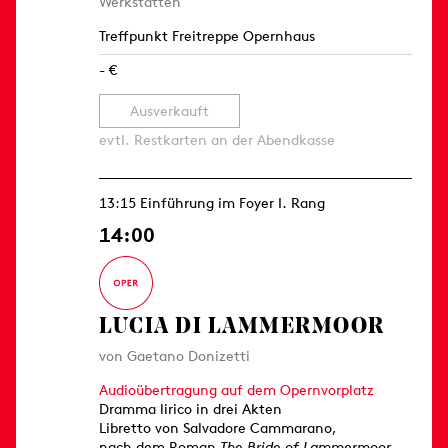
Werkstätten
Treffpunkt Freitreppe Opernhaus
- €
Ausverkauft
evtl. Restkarten an der Abendkasse
13:15 Einführung im Foyer I. Rang
14:00
LUCIA DI LAMMERMOOR
von Gaetano Donizetti
Audioübertragung auf dem Opernvorplatz
Dramma lirico in drei Akten
Libretto von Salvadore Cammarano,
nach dem Roman
The Bride of Lammermoor