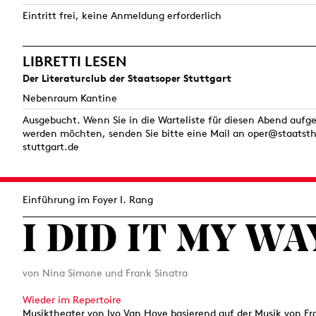
Eintritt frei, keine Anmeldung erforderlich
LIBRETTI LESEN
Der Literaturclub der Staatsoper Stuttgart
Nebenraum Kantine
Ausgebucht. Wenn Sie in die Warteliste für diesen Abend au
werden möchten, senden Sie bitte eine Mail an oper@staatsth
stuttgart.de
Einführung im Foyer I. Rang
I DID IT MY WA
von Nina Simone und Frank Sinatra
Wieder im Repertoire
Musiktheater von Ivo Van Hove basierend auf der Musik von Fr