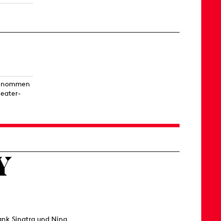
fgenommen
eater-
Y
ank Sinatra und Nina