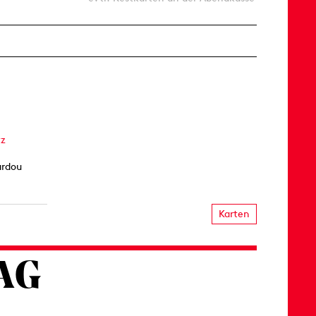
tz
ardou
Karten
AG