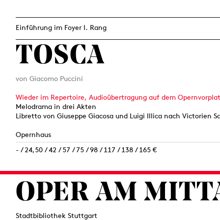
Einführung im Foyer I. Rang
TOSCA
von Giacomo Puccini
Wieder im Repertoire, Audioübertragung auf dem Opernvorpla
Melodrama in drei Akten
Libretto von Giuseppe Giacosa und Luigi Illica nach Victorien S
Opernhaus
- / 24,50 / 42 / 57 / 75 / 98 / 117 / 138 / 165 €
OPER AM MITT
Stadtbibliothek Stuttgart