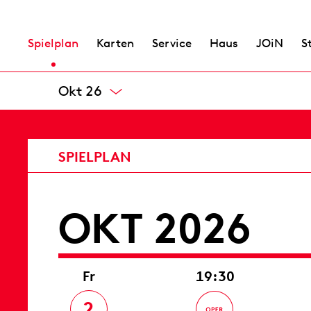
Spielplan
Karten
Service
Haus
JOiN
S
Sep 26
11:00 – 12:30
OKT 2026
Fr
19:30
2