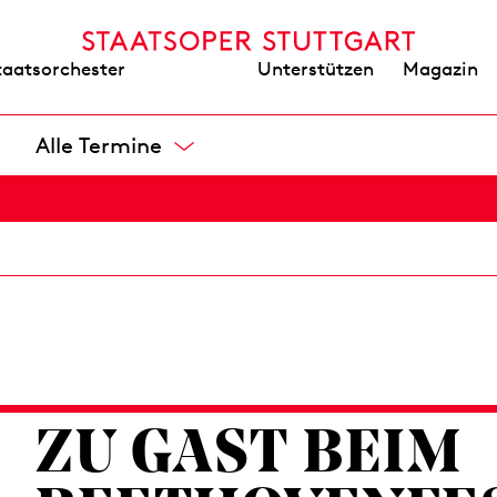
Foyer Nord
Unterstützen
Magazin
taatsorchester
- €
Alle Termine
EINFÜHRUNGS­MATINEE: LUCIA DI LAMM
Opernhaus, Foyer I. Rang
5 €
ZU GAST BEIM