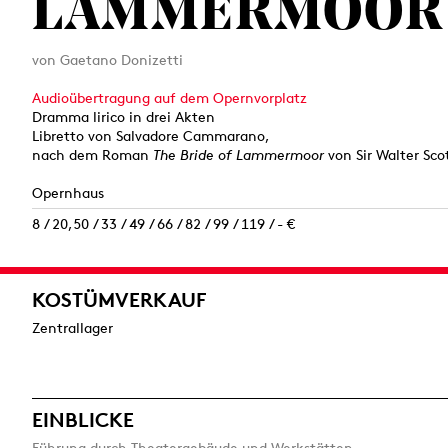
LAMMERMOOR
von Gaetano Donizetti
Audioübertragung auf dem Opernvorplatz
Dramma lirico in drei Akten
Libretto von Salvadore Cammarano,
nach dem Roman
The Bride of Lammermoor
von Sir Walter Sco
Opernhaus
8 / 20,50 / 33 / 49 / 66 / 82 / 99 / 119 / - €
KOSTÜMVERKAUF
Zentrallager
EINBLICKE
Führung durch Theatergebäude und Werkstätten