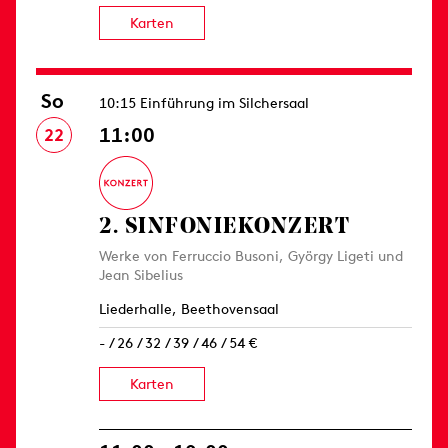
Karten
So
10:15 Einführung im Silchersaal
11:00
22
2. SINFONIE­KONZERT
Werke von Ferruccio Busoni, György Ligeti und
Jean Sibelius
Liederhalle, Beethovensaal
- / 26 / 32 / 39 / 46 / 54 €
Karten