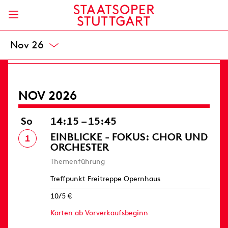
Opernhaus
8 / 20,50 / 33 / 49 / 66 / 82 / 99 / 119 / 139 €
Karten
Okt 26
NOV 2026
So
14:15 – 15:45
EINBLICKE - FOKUS: CHOR UND
1
ORCHESTER
Themenführung
Treffpunkt Freitreppe Opernhaus
10/5 €
Karten ab Vorverkaufsbeginn