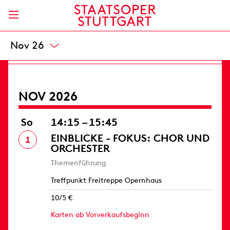
Opernhaus
8 / 20,50 / 33 / 49 / 66 / 82 / 99 / 119 / 139 €
Karten
Okt 26
NOV 2026
So
14:15 – 15:45
EINBLICKE - FOKUS: CHOR UND
1
ORCHESTER
Themenführung
Treffpunkt Freitreppe Opernhaus
10/5 €
Karten ab Vorverkaufsbeginn