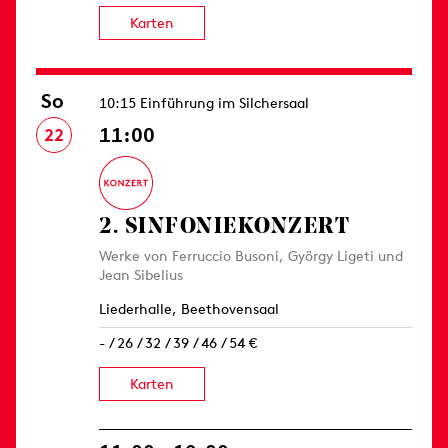
Karten
So
10:15 Einführung im Silchersaal
11:00
22
2. SINFONIE­KONZERT
Werke von Ferruccio Busoni, György Ligeti und
Jean Sibelius
Liederhalle, Beethovensaal
- / 26 / 32 / 39 / 46 / 54 €
Karten