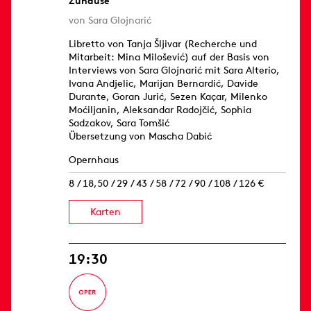
Zuhause
von Sara Glojnarić
Libretto von Tanja Šljivar (Recherche und
Mitarbeit: Mina Milošević) auf der Basis von
Interviews von Sara Glojnarić mit Sara Alterio,
Ivana Andjelic, Marijan Bernardić, Davide
Durante, Goran Jurić, Sezen Kaçar, Milenko
Moćiljanin, Aleksandar Radojčić, Sophia
Sadzakov, Sara Tomšić
Übersetzung von Mascha Dabić
Opernhaus
8 / 18,50 / 29 / 43 / 58 / 72 / 90 / 108 / 126 €
Karten
19:30