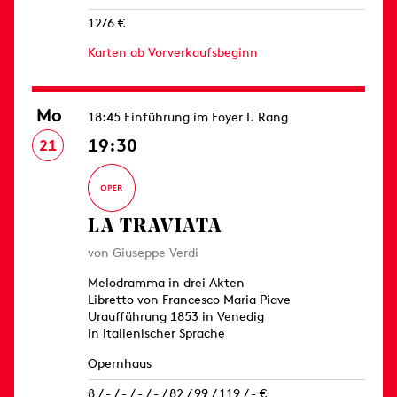
12/6 €
Karten ab Vorverkaufsbeginn
Mo
18:45 Einführung im Foyer I. Rang
19:30
21
LA TRAVIATA
von Giuseppe Verdi
Melodramma in drei Akten
Libretto von Francesco Maria Piave
Uraufführung 1853 in Venedig
in italienischer Sprache
Opernhaus
8 / - / - / - / - / 82 / 99 / 119 / - €