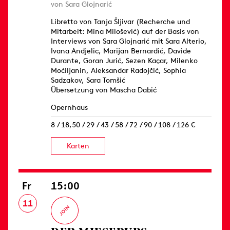
von Sara Glojnarić
Libretto von Tanja Šljivar (Recherche und
Mitarbeit: Mina Milošević) auf der Basis von
Interviews von Sara Glojnarić mit Sara Alterio,
Ivana Andjelic, Marijan Bernardić, Davide
Durante, Goran Jurić, Sezen Kaçar, Milenko
Moćiljanin, Aleksandar Radojčić, Sophia
Sadzakov, Sara Tomšić
Übersetzung von Mascha Dabić
Opernhaus
8 / 18,50 / 29 / 43 / 58 / 72 / 90 / 108 / 126 €
Karten
Fr
15:00
11