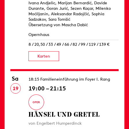
Ivana Andjelic, Marijan Bernardić, Davide
Durante, Goran Jurić, Sezen Kaçar, Milenko
Moćiljanin, Aleksandar Radojčić, Sophia
Sadzakov, Sara Tomšić
Übersetzung von Mascha Dabić
Opernhaus
8 / 20,50 / 33 / 49 / 66 / 82 / 99 / 119 / 139 €
Karten
Sa
18:15 Familieneinführung im Foyer I. Rang
19:00 – 21:15
19
HÄNSEL UND GRETEL
von Engelbert Humperdinck