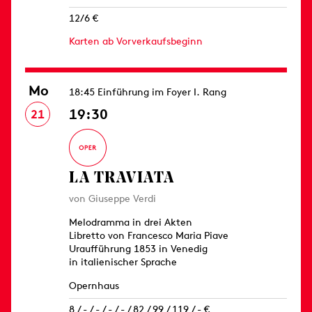
12/6 €
Karten ab Vorverkaufsbeginn
Mo
18:45 Einführung im Foyer I. Rang
19:30
21
LA TRAVIATA
von Giuseppe Verdi
Melodramma in drei Akten
Libretto von Francesco Maria Piave
Uraufführung 1853 in Venedig
in italienischer Sprache
Opernhaus
8 / - / - / - / - / 82 / 99 / 119 / - €