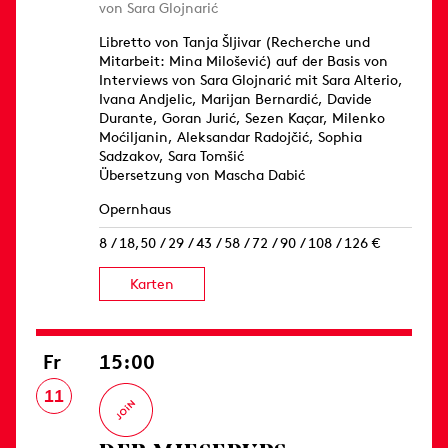
von Sara Glojnarić
Libretto von Tanja Šljivar (Recherche und
Mitarbeit: Mina Milošević) auf der Basis von
Interviews von Sara Glojnarić mit Sara Alterio,
Ivana Andjelic, Marijan Bernardić, Davide
Durante, Goran Jurić, Sezen Kaçar, Milenko
Moćiljanin, Aleksandar Radojčić, Sophia
Sadzakov, Sara Tomšić
Übersetzung von Mascha Dabić
Opernhaus
8 / 18,50 / 29 / 43 / 58 / 72 / 90 / 108 / 126 €
Karten
Fr
15:00
11