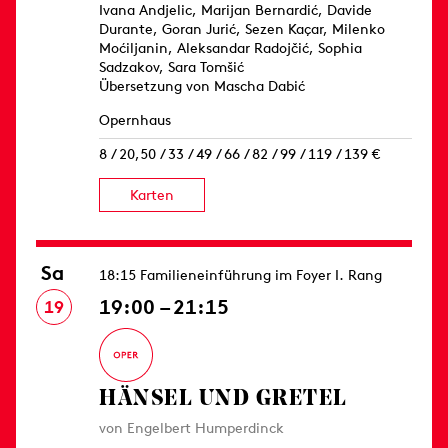
Ivana Andjelic, Marijan Bernardić, Davide
Durante, Goran Jurić, Sezen Kaçar, Milenko
Moćiljanin, Aleksandar Radojčić, Sophia
Sadzakov, Sara Tomšić
Übersetzung von Mascha Dabić
Opernhaus
8 / 20,50 / 33 / 49 / 66 / 82 / 99 / 119 / 139 €
Karten
Sa
18:15 Familieneinführung im Foyer I. Rang
19:00 – 21:15
19
HÄNSEL UND GRETEL
von Engelbert Humperdinck