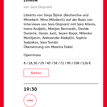
Zuhause
von Sara Glojnarić
Libretto von Tanja Šljivar (Recherche und
Mitarbeit: Mina Milošević) auf der Basis von
Interviews von Sara Glojnarić mit Sara Alterio,
Ivana Andjelic, Marijan Bernardić, Davide
Durante, Goran Jurić, Sezen Kaçar, Milenko
Moćiljanin, Aleksandar Radojčić, Sophia
Sadzakov, Sara Tomšić
Übersetzung von Mascha Dabić
Opernhaus
8 / 18,50 / 29 / 43 / 58 / 72 / 90 / 108 / 126 €
Karten
19:30