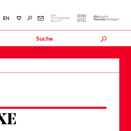
EN
ević) auf der Basis von
 Marijan Bernardić, Davide
ndar Radojčić, Sophia
Karten
XE