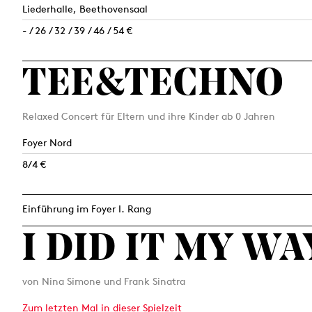
Liederhalle, Beethovensaal
- / 26 / 32 / 39 / 46 / 54 €
TEE&TECHNO
Relaxed Concert für Eltern und ihre Kinder ab 0 Jahren
Foyer Nord
8/4 €
Einführung im Foyer I. Rang
I DID IT MY WA
von Nina Simone und Frank Sinatra
Zum letzten Mal in dieser Spielzeit