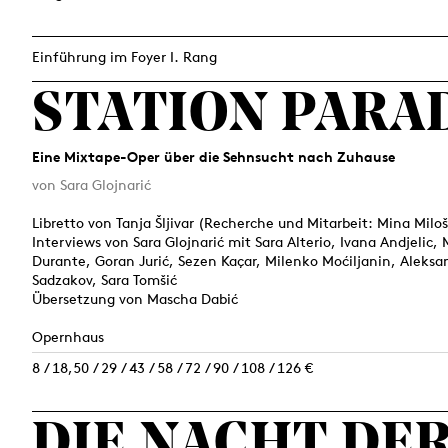
Einführung im Foyer I. Rang
STATION PARA
Eine Mixtape-Oper über die Sehnsucht nach Zuhause
von Sara Glojnarić
Libretto von Tanja Šljivar (Recherche und Mitarbeit: Mina Miloš
Interviews von Sara Glojnarić mit Sara Alterio, Ivana Andjelic,
Durante, Goran Jurić, Sezen Kaçar, Milenko Moćiljanin, Aleksa
Sadzakov, Sara Tomšić
Übersetzung von Mascha Dabić
Opernhaus
8 / 18,50 / 29 / 43 / 58 / 72 / 90 / 108 / 126 €
DIE NACHT DE