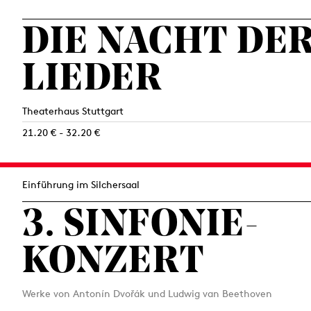
DIE NACHT DE
LIEDER
Theaterhaus Stuttgart
21.20 € - 32.20 €
Einführung im Silchersaal
3. SINFONIE­
KONZERT
Werke von Antonín Dvořák und Ludwig van Beethoven