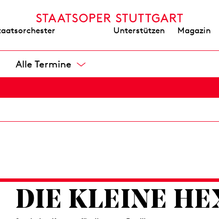
von Sara Glojnarić
Wieder im Repertoire
Unterstützen
Magazin
taatsorchester
Libretto von Tanja Šljivar (Recherche und Mitarbeit: Mina Miloš
Interviews von Sara Glojnarić mit Sara Alterio, Ivana Andjelic,
Durante, Goran Jurić, Sezen Kaçar, Milenko Moćiljanin, Aleksa
Sadzakov, Sara Tomšić
Alle Termine
Übersetzung von Mascha Dabić
Opernhaus
8 / 20,50 / 33 / 49 / 66 / 82 / 99 / 119 / 139 €
DIE KLEINE HE