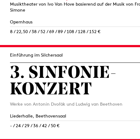
Musiktheater von Ivo Van Hove basierend auf der Musik von Fr
Simone
Opernhaus
8 / 22,50 / 38 / 52 / 69 / 89 / 108 / 128 / 152 €
Einführung im Silchersaal
3. SINFONIE­
KONZERT
Werke von Antonín Dvořák und Ludwig van Beethoven
Liederhalle, Beethovensaal
- / 24 / 29 / 36 / 42 / 50 €