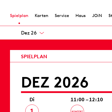
Spielplan
Karten
Service
Haus
JOiN
S
Nov 26
DEZ 2026
Di
11:00 – 12:10
1