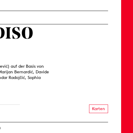
DISO
ević) auf der Basis von
 Marijan Bernardić, Davide
ndar Radojčić, Sophia
Karten
R