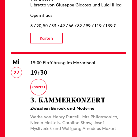
Libretto von Giuseppe Giacosa und Luigi Illica
Opernhaus
8 / 20,50 / 33 / 49 / 66 / 82 / 99 / 119 / 139 €
Karten
Mi
19:00 Einführung im Mozartsaal
19:30
27
3. KAMMER­KONZERT
Zwischen Barock und Moderne
Werke von Henry Purcell, Mrs Philarmonica,
Nicola Matteis, Caroline Shaw, Josef
Mysliveček und Wolfgang Amadeus Mozart