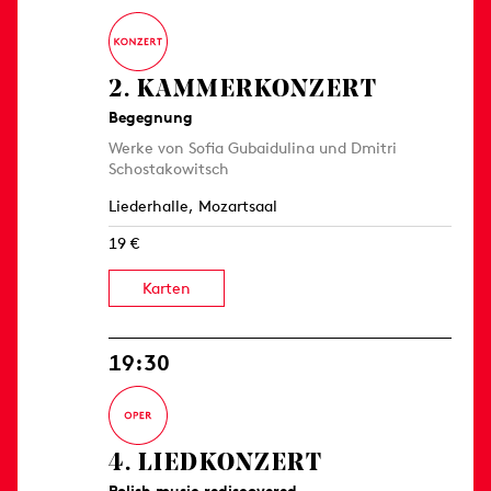
2. KAMMER­KONZERT
Begegnung
Werke von Sofia Gubaidulina und Dmitri
Schostakowitsch
Liederhalle, Mozartsaal
19 €
Karten
19:30
4. LIED­KONZERT