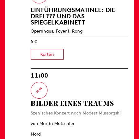
EINFÜHRUNGS­MATINEE: DIE
DREI ??? UND DAS
SPIEGELKABINETT
Opernhaus, Foyer I. Rang
5 €
Karten
11:00
BILDER EINES TRAUMS
Szenisches Konzert nach Modest Mussorgski
von Martin Mutschler
Nord