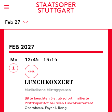
Opernhaus
8 / 22,50 / 38 / 52 / 69 / 89 / 108 / 128 / 152 €
Karten
Jan 27
FEB 2027
Mo
12:45 – 13:15
1
LUNCHKONZERT
Musikalische Mittagspausen
Bitte beachten Sie: ab sofort limitierte
Platzkapazität bei allen Lunchkonzerten!
Opernhaus, Foyer I. Rang