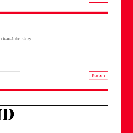
r̶u̶e̶ fake story
Karten
ND