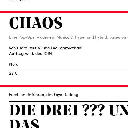
CHAOS
Eine Pop-Oper – oder ein Musical?, hyper und hybrid, based on a t̶
von Clara Pazzini und Leo Schmidthals
Auftragswerk des JOiN
Nord
22 €
Familieneinführung im Foyer I. Rang
DIE DREI ??? U
DAS