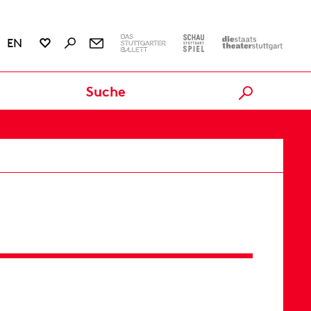
G
EN
Karten