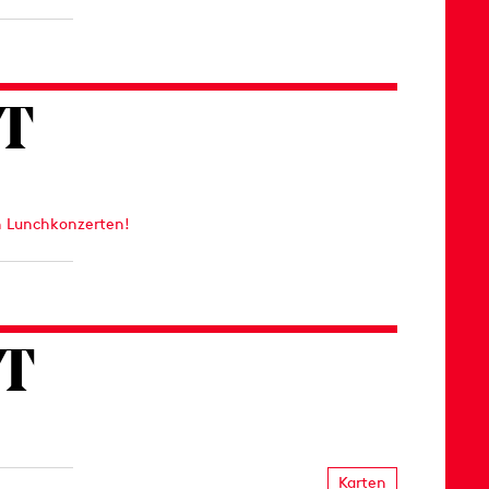
T
len Lunchkonzerten!
RT
Karten