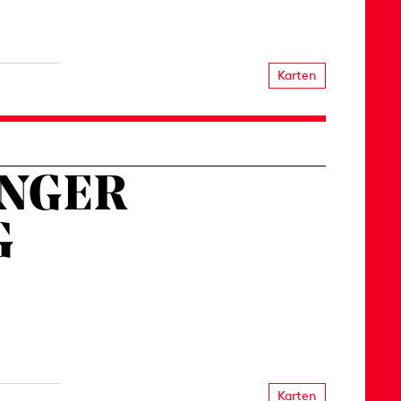
Karten
INGER
G
Karten