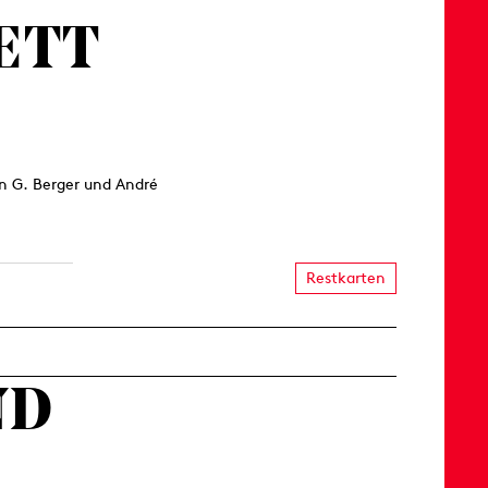
ETT
in G. Berger und André
Restkarten
ND