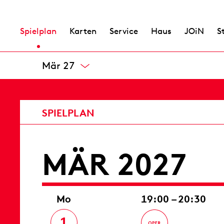
Spielplan
Karten
Service
Haus
JOiN
S
Mär 27
MÄR 2027
Mo
19:00 – 20:30
1