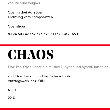
von Richard Wagner
Oper in drei Aufzügen
Dichtung vom Komponisten
Opernhaus
8 / 24,50 / 42 / 57 / 75 / 98 / 117 / 138 / 165 €
CHAOS
Eine Pop-Oper – oder ein Musical?, hyper und hybrid, based on a t̶
von Clara Pazzini und Leo Schmidthals
Auftragswerk des JOiN
Nord
22 €