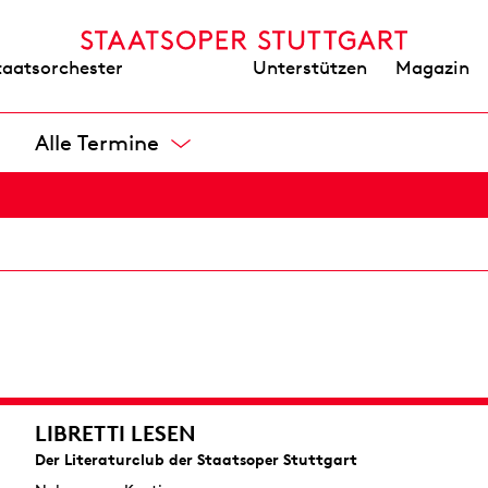
VON NÜRNBER
Unterstützen
Magazin
taatsorchester
von Richard Wagner
Wieder im Repertoire
Oper in drei Aufzügen
Alle Termine
Dichtung vom Komponisten
Opernhaus
8 / 24,50 / 42 / 57 / 75 / 98 / 117 / 138 / 165 €
LIBRETTI LESEN
Der Literaturclub der Staatsoper Stuttgart