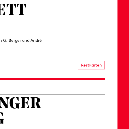
ETT
in G. Berger und André
Restkarten
INGER
G