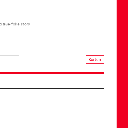
r̶u̶e̶ fake story
Karten