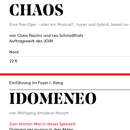
CHAOS
Eine Pop-Oper – oder ein Musical?, hyper und hybrid, based on a t̶
von Clara Pazzini und Leo Schmidthals
Auftragswerk des JOiN
Nord
22 €
Einführung im Foyer I. Rang
IDOMENEO
von Wolfgang Amadeus Mozart
Zum letzten Mal in dieser Spielzeit
Dramma per musica in drei Akten