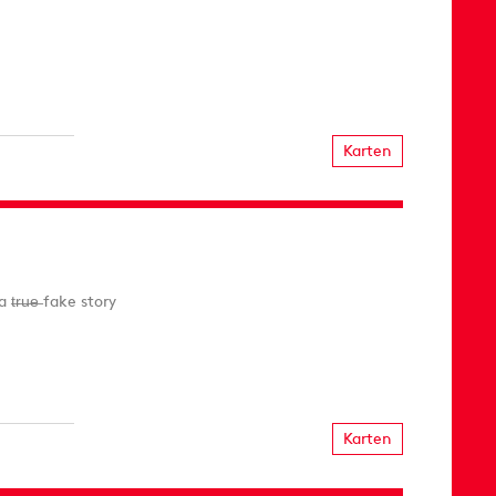
Karten
r̶u̶e̶ fake story
Karten