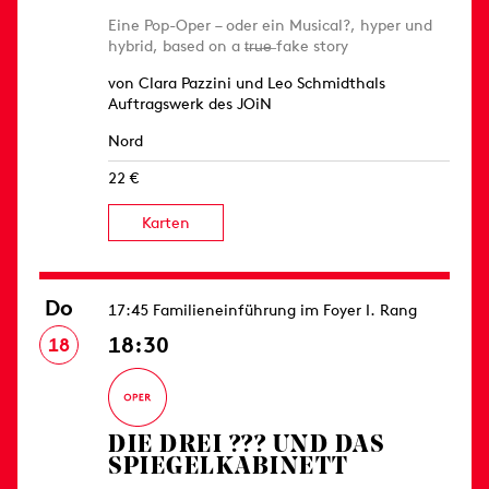
Eine Pop-Oper – oder ein Musical?, hyper und
hybrid, based on a t̶r̶u̶e̶ fake story
von Clara Pazzini und Leo Schmidthals
Auftragswerk des JOiN
Nord
22 €
Karten
Do
17:45 Familieneinführung im Foyer I. Rang
18:30
18
DIE DREI ??? UND DAS
SPIEGELKABINETT