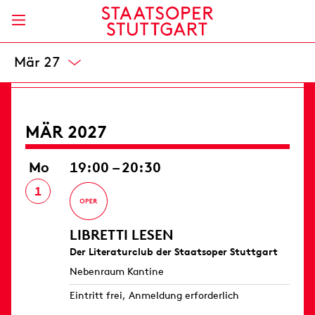
Opernhaus
8 / 24,50 / 42 / 57 / 75 / 98 / 117 / 138 / 165 €
Karten
Feb 27
MÄR 2027
Mo
19:00 – 20:30
1
LIBRETTI LESEN
Der Literaturclub der Staatsoper Stuttgart
Nebenraum Kantine
Eintritt frei, Anmeldung erforderlich