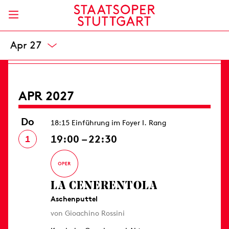
Opernhaus
8 / 20,50 / - / 49 / 66 / 82 / 99 / 119 / 139 €
Karten
Mär 27
APR 2027
Do
18:15 Einführung im Foyer I. Rang
19:00 – 22:30
1
LA CENERENTOLA
Aschenputtel
von Gioachino Rossini