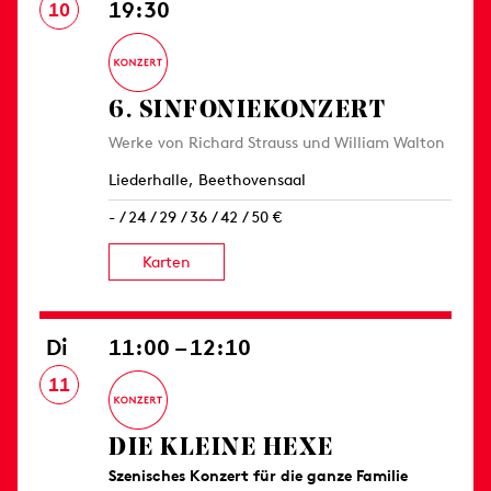
19:30
10
6. SINFONIE­KONZERT
Werke von Richard Strauss und William Walton
Liederhalle, Beethovensaal
- / 24 / 29 / 36 / 42 / 50 €
Karten
Di
11:00 – 12:10
11
DIE KLEINE HEXE
Szenisches Konzert für die ganze Familie