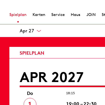
Spielplan
Karten
Service
Haus
JOiN
S
Mär 27
APR 2027
Do
18:15
1
19:00 – 22:30