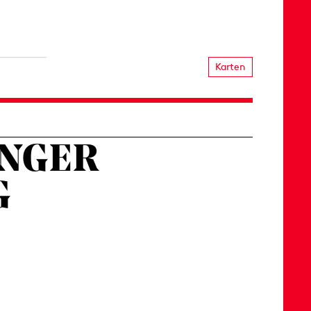
Karten
INGER
G