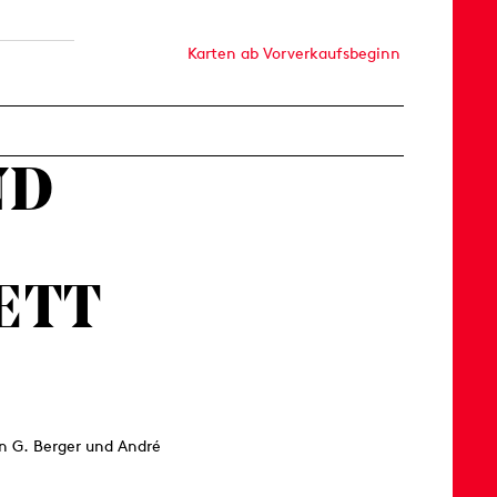
Karten ab Vorverkaufsbeginn
ND
ETT
in G. Berger und André