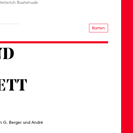
Dieterich Buxtehude
Karten
ND
ETT
in G. Berger und André