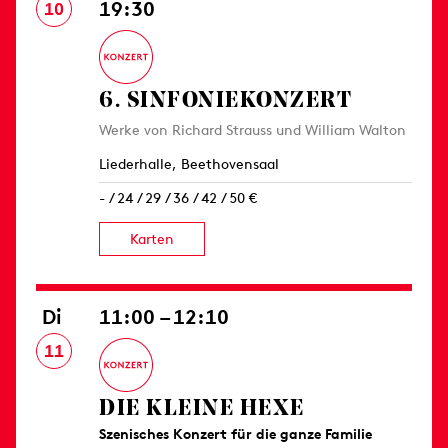
19:30
10
6. SINFONIE­KONZERT
Werke von Richard Strauss und William Walton
Liederhalle, Beethovensaal
- / 24 / 29 / 36 / 42 / 50 €
Karten
Di
11:00 – 12:10
11
DIE KLEINE HEXE
Szenisches Konzert für die ganze Familie