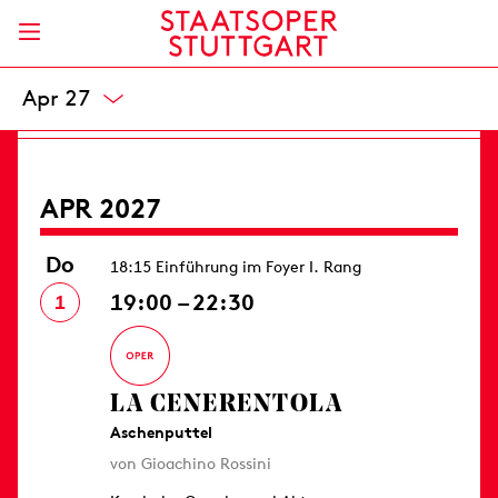
Opernhaus
8 / 20,50 / - / 49 / 66 / 82 / 99 / 119 / 139 €
Karten
Mär 27
APR 2027
Do
18:15 Einführung im Foyer I. Rang
19:00 – 22:30
1
LA CENERENTOLA
Aschenputtel
von Gioachino Rossini