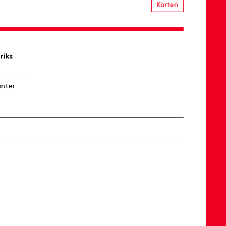
Karten
riks
unter