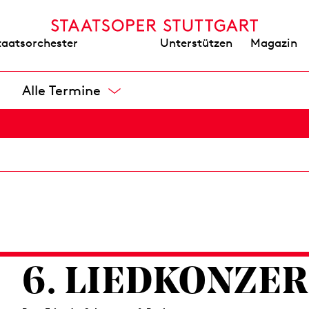
NORMA
Unterstützen
Magazin
taatsorchester
von Vincenzo Bellini
Tragische Oper in zwei Aufzügen
Alle Termine
Libretto von Felice Romani
Opernhaus
8 / 18,50 / 29 / 43 / 58 / 72 / 90 / 108 / 126 €
6. LIED­KONZE