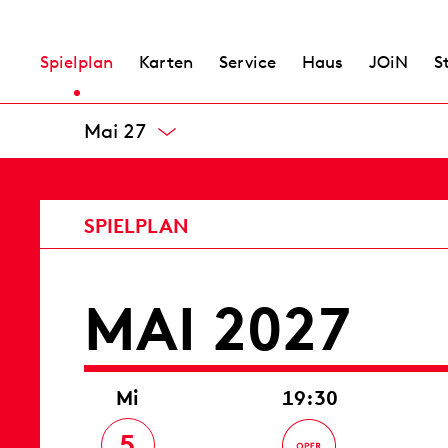
27
19:00 – 22:15
Spielplan
Karten
Service
Haus
JOiN
S
Apr 27
MAI 2027
Mi
19:30
5