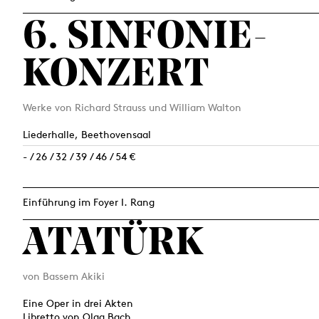
6. SINFONIE­
KONZERT
Werke von Richard Strauss und William Walton
Liederhalle, Beethovensaal
- / 26 / 32 / 39 / 46 / 54 €
Einführung im Foyer I. Rang
ATATÜRK
von Bassem Akiki
Eine Oper in drei Akten
Libretto von Olga Bach