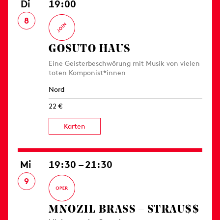
Di
19:00
8
GOSUTO HAUS
Eine Geisterbeschwörung mit Musik von vielen
toten Komponist*innen
Nord
22 €
Karten
Mi
19:30 – 21:30
9
MNOZIL BRASS – STRAU$$