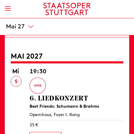
Opernhaus
8 / 18,50 / 29 / 43 / 58 / 72 / 90 / 108 / 126 €
Karten
Apr 27
MAI 2027
Mi
19:30
5
6. LIED­KONZERT
Best Friends: Schumann & Brahms
Opernhaus, Foyer I. Rang
25 €