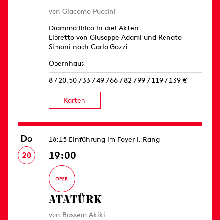
von Giacomo Puccini
Dramma lirico in drei Akten
Libretto von Giuseppe Adami und Renato
Simoni nach Carlo Gozzi
Opernhaus
8 / 20,50 / 33 / 49 / 66 / 82 / 99 / 119 / 139 €
Karten
Do
18:15 Einführung im Foyer I. Rang
19:00
20
ATATÜRK
von Bassem Akiki