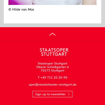
© Hilde van Mas
Staatsoper Stuttgart
Oberer Schloßgarten 6
70173 Stuttgart
T +49 711 20 20-90
oper@staatstheater-stuttgart.de
Sign up to newsletter