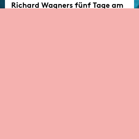
Richard Wagners fünf Tage am
Neckar zwischen Ruin und
Rettung
Location
CINEMA Kino & Foyer im Marquardtbau