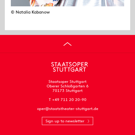
© Natalia Kabanow
Staatsoper Stuttgart
Oberer Schloßgarten 6
70173 Stuttgart
T +49 711 20 20-90
oper@staatstheater-stuttgart.de
Sign up to newsletter