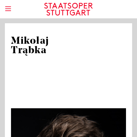
Mikołaj
Trąbka