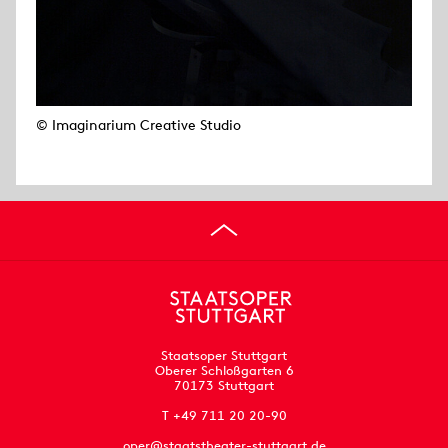
© Imaginarium Creative Studio
Staatsoper Stuttgart
Oberer Schloßgarten 6
70173 Stuttgart
T +49 711 20 20-90
oper@staatstheater-stuttgart.de