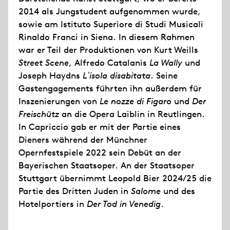
2014 als Jungstudent aufgenommen wurde,
sowie am Istituto Superiore di Studi Musicali
Rinaldo Franci in Siena. In diesem Rahmen
war er Teil der Produktionen von Kurt Weills
Street Scene
, Alfredo Catalanis
La Wally
und
Joseph Haydns
L
ʼ
isola disabitata
. Seine
Gastengagements führten ihn außerdem für
Inszenierungen von
Le nozze di Figaro
und
Der
Freischütz
an die Opera Laiblin in Reutlingen.
In Capriccio gab er mit der Partie eines
Dieners während der Münchner
Opernfestspiele 2022 sein Debüt an der
Bayerischen Staatsoper. An der Staatsoper
Stuttgart übernimmt Leopold Bier 2024/25 die
Partie des Dritten Juden in
Salome
und des
Hotelportiers in
Der Tod in Venedig
.