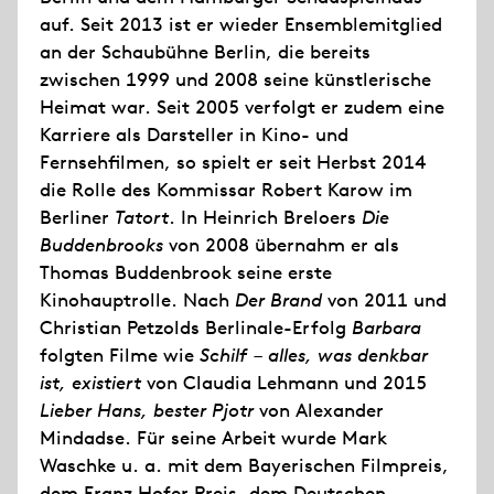
auf. Seit 2013 ist er wieder Ensemblemitglied
an der Schaubühne Berlin, die bereits
zwischen 1999 und 2008 seine künstlerische
Heimat war. Seit 2005 verfolgt er zudem eine
Karriere als Darsteller in Kino- und
Fernsehfilmen, so spielt er seit Herbst 2014
die Rolle des Kommissar Robert Karow im
Berliner
Tatort
. In Heinrich Breloers
Die
Buddenbrooks
von 2008 übernahm er als
Thomas Buddenbrook seine erste
Kinohauptrolle. Nach
Der Brand
von 2011 und
Christian Petzolds Berlinale-Erfolg
Barbara
folgten Filme wie
Schilf – alles, was denkbar
ist, existiert
von Claudia Lehmann und 2015
Lieber Hans, bester Pjotr
von Alexander
Mindadse. Für seine Arbeit wurde Mark
Waschke u. a. mit dem Bayerischen Filmpreis,
dem Franz Hofer Preis, dem Deutschen