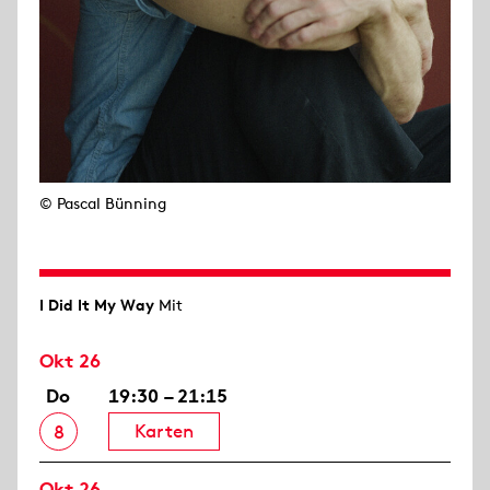
© Pascal Bünning
I Did It My Way
Mit
Okt 26
Do
19:30 – 21:15
Karten
8
Okt 26