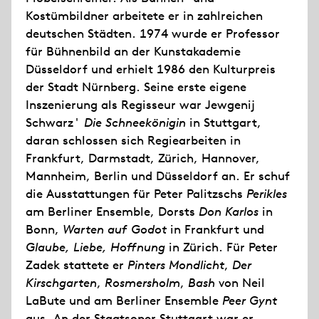
Kostümbildner arbeitete er in zahlreichen
deutschen Städten. 1974 wurde er Professor
für Bühnenbild an der Kunstakademie
Düsseldorf und erhielt 1986 den Kulturpreis
der Stadt Nürnberg. Seine erste eigene
Inszenierung als Regisseur war Jewgenij
Schwarz'
Die Schneekönigin
in Stuttgart,
daran schlossen sich Regiearbeiten in
Frankfurt, Darmstadt, Zürich, Hannover,
Mannheim, Berlin und Düsseldorf an. Er schuf
die Ausstattungen für Peter Palitzschs
Perikles
am Berliner Ensemble, Dorsts
Don Karlos
in
Bonn,
Warten auf Godot
in Frankfurt und
Glaube, Liebe, Hoffnung
in Zürich. Für Peter
Zadek stattete er
Pinters Mondlicht
,
Der
Kirschgarten
,
Rosmersholm
,
Bash
von Neil
LaBute und am Berliner Ensemble
Peer Gynt
aus. An der Staatsoper Stuttgart war er