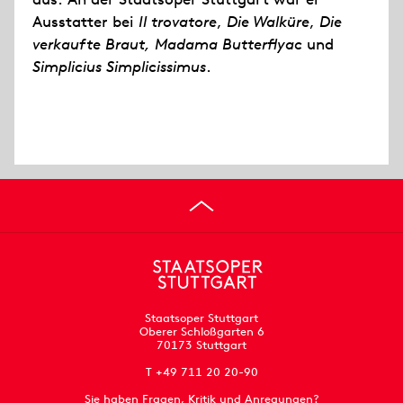
Ausstatter bei
Il trovatore
,
Die Walküre
,
Die
verkaufte Braut, Madama Butterflyac
und
Simplicius Simplicissimus
.
Staatsoper Stuttgart
Oberer Schloßgarten 6
70173 Stuttgart
T +49 711 20 20-90
Sie haben Fragen, Kritik und Anregungen?