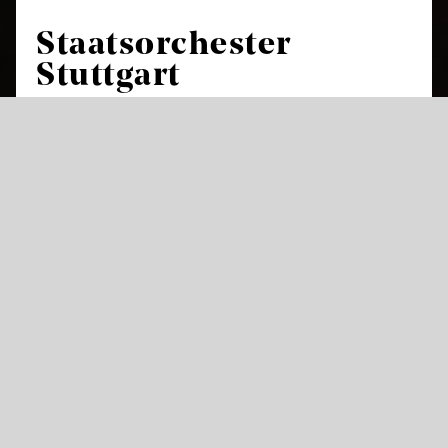
Staatsorchester
Stuttgart
Das Staatsorchester Stuttgart ist das
Hausorchester und Herzstück der
Staatstheater Stuttgart und feierte in der
Saison 2017/18 sein 425-jähriges Bestehen.
Damit gehört es neben den Theaterorchestern
in Dresden, München und Kassel zu den
ältesten der Welt. In mehr als 230 Opern- und
Ballettvorstellungen sorgt es im Littmannbau