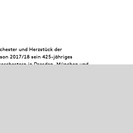
rchester und Herzstück der
aison 2017/18 sein 425-jähriges
rorchestern in Dresden, München und
 230 Opern- und Ballettvorstellungen
arüber hinaus ist es mit seinen
ttgarter Liederhalle zu erleben,
r. In Sitzkissenkonzerten und mit der
Baden-Württemberg engagieren sich die
ikum und den musikalischen Nachwuchs.
schrift Opernwelt als „Orchester des