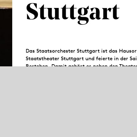
Stuttgart
Das Staatsorchester Stuttgart ist das Hauso
Staatstheater Stuttgart und feierte in der S
Bestehen. Damit gehört es neben den Theate
Kassel zu den ältesten der Welt. In mehr als
sorgt es im Littmannbau für den guten Ton. D
Sinfonie- und Kammerkonzertreihen in der Stu
außerdem in Lunchkonzerten im Foyer der Ope
Patenschaft für das Landesjugendorchester 
Musiker besonders auch für ein junges Publ
2002 wurde das Staatsorchester von der Zeit
Jahres“ ausgezeichnet.