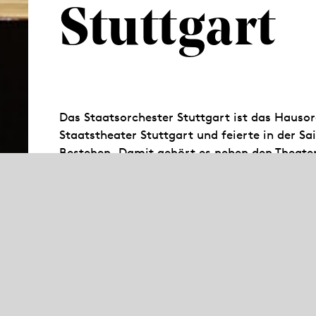
Stuttgart
Das Staatsorchester Stuttgart ist das Hauso
Staatstheater Stuttgart und feierte in der S
Bestehen. Damit gehört es neben den Theate
Kassel zu den ältesten der Welt. In mehr als
sorgt es im Littmannbau für den guten Ton. D
Sinfonie- und Kammerkonzertreihen in der Stu
außerdem in Lunchkonzerten im Foyer der Ope
Patenschaft für das Landesjugendorchester 
Musiker besonders auch für ein junges Publ
2002 wurde das Staatsorchester von der Zeit
Jahres“ ausgezeichnet.