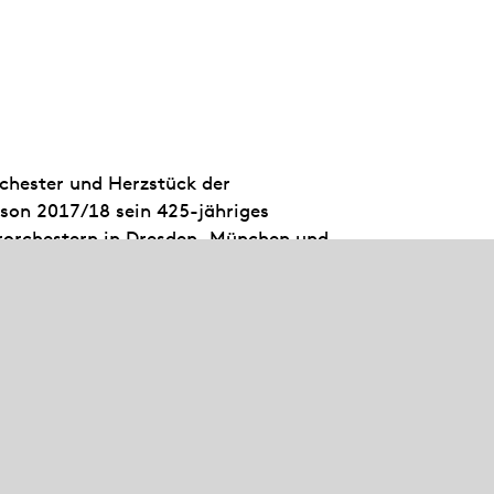
rchester und Herzstück der
aison 2017/18 sein 425-jähriges
rorchestern in Dresden, München und
 230 Opern- und Ballettvorstellungen
arüber hinaus ist es mit seinen
ttgarter Liederhalle zu erleben,
r. In Sitzkissenkonzerten und mit der
Baden-Württemberg engagieren sich die
ikum und den musikalischen Nachwuchs.
schrift Opernwelt als „Orchester des