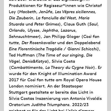
Produktionen für Regisseur*innen wie Christof
Loy (
Macbeth
,
Jenůfa
,
Les Vêpres siciliennes,
Die Zauberin
,
La fanciulla del West
,
Maria
Stuarda
und
Peter Grimes
), Claus Guth (
Saul
,
Orlando
,
Ulysse
,
Jephtha
,
Lazarus
,
Sehnsuchtmeer
), Jan Philipp Gloger (
Così fan
tutte
,
Der Rosenkavalier
und den Doppelabend
Eine Florentinische Tragödie / Gianni Schicchi),
Ted Huffman (
The Time of our singing
,
Die
Vögel
,
Denis&Katya
), Silvia Costa
(
Combattimento
,
La Theory du Cygne Noir
). Er
wurde für den Knight of Illumination Award
2017 für
Così fan tutte
am Royal Opera House
London nominiert. An der Staatsoper
Stuttgart gestaltete er bereits das Licht in
Silvia Costas Inszenierung von Antonio Vivaldis
Oratorium
Juditha Triumphans.
2022/23
zeichnet er für das Licht bei
L’elisir d’amore