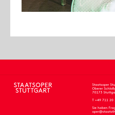
Staatsoper Stu
Oberer Schloß
70173 Stuttga
T +49 711 20
Sie haben Fra
oper@staatsth