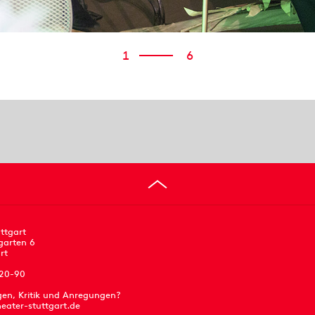
1
6
ttgart
garten 6
rt
 20-90
gen, Kritik und Anregungen?
eater-stuttgart.de