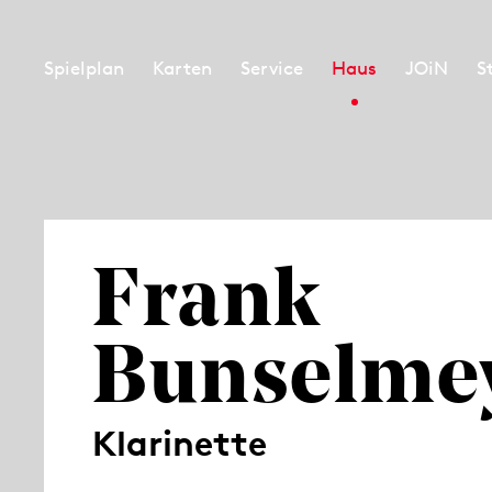
Spielplan
Karten
Service
Haus
JOiN
S
Frank
Bunselme
Klarinette