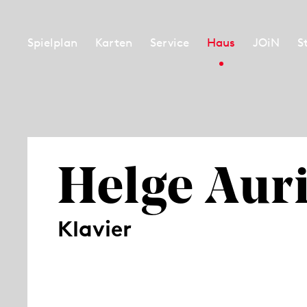
Spielplan
Karten
Service
Haus
JOiN
S
Helge Aur
Klavier