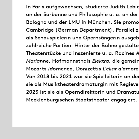
In Paris aufgewachsen, studierte Judith Lebi
an der Sorbonne und Philosophie u. a. an der 
Bologna und der LMU in München. Sie promov
Cambridge (German Department). Parallel zu
als Schauspielerin und Opernsängerin ausgebi
zahlreiche Partien. Hinter der Bühne gestalt
Theaterstücke und inszenierte u. a. Racines
Marianne
, Hofmannsthals
Elektra
, die gemei
Mozarts
Idomeneo
, Donizettis
L’elisir d’amore
Von 2018 bis 2021 war sie Spielleiterin an d
sie als Musiktheaterdramaturgin mit Regiever
2023 ist sie als Operndirektorin und Dramat
Mecklenburgischen Staatstheater engagiert.