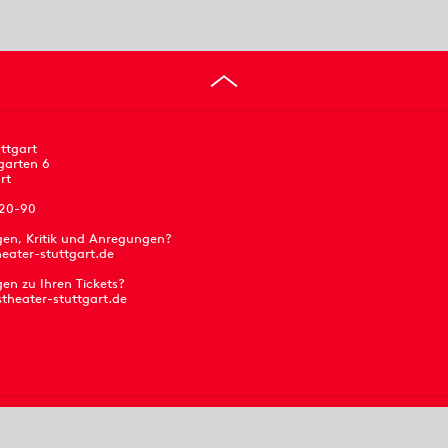
ttgart
garten 6
rt
 20-90
gen, Kritik und Anregungen?
eater-stuttgart.de
en zu Ihren Tickets?
stheater-stuttgart.de
Presse
Jobs
Barrierefreiheit