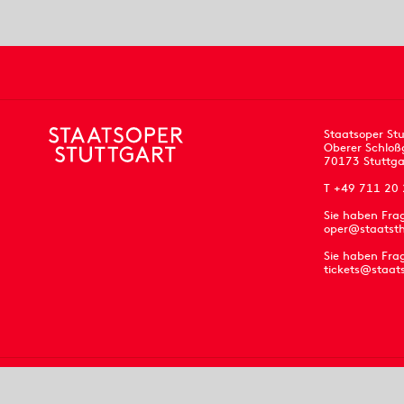
Staatsoper Stu
Oberer Schloß
70173 Stuttga
T +49 711 20
Sie haben Fra
oper@staatsth
Sie haben Frag
tickets@staat
Impressum
Datenschutz
AGB
Kontakt