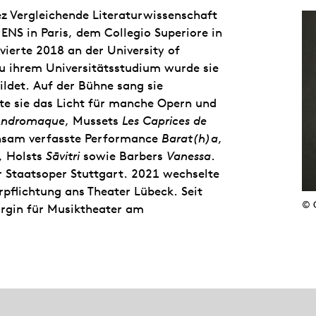
ez Vergleichende Literaturwissenschaft
ENS in Paris, dem Collegio Superiore in
ierte 2018 an der University of
 ihrem Universitätsstudium wurde sie
ldet. Auf der Bühne sang sie
ete sie das Licht für manche Opern und
Andromaque
, Mussets
Les Caprices de
nsam verfasste Performance
Barat(h)a
,
, Holsts
Sāvitri
sowie Barbers
Vanessa
.
er Staatsoper Stuttgart. 2021 wechselte
pflichtung ans Theater Lübeck. Seit
© 
urgin für Musiktheater am