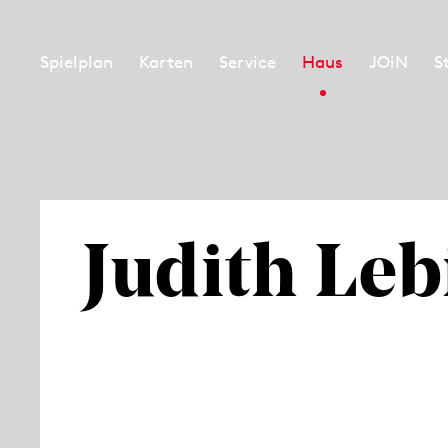
Spielplan
Karten
Service
Haus
JOiN
S
Judith Leb