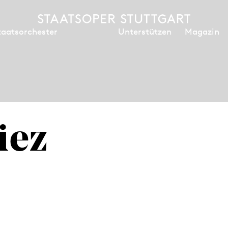
Unterstützen
Magazin
taatsorchester
iez