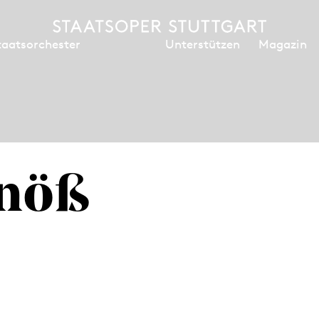
Unterstützen
Magazin
taatsorchester
Knöß