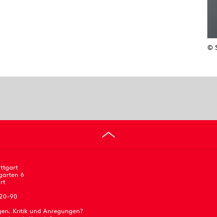
© 
ttgart
garten 6
rt
 20-90
gen, Kritik und Anregungen?