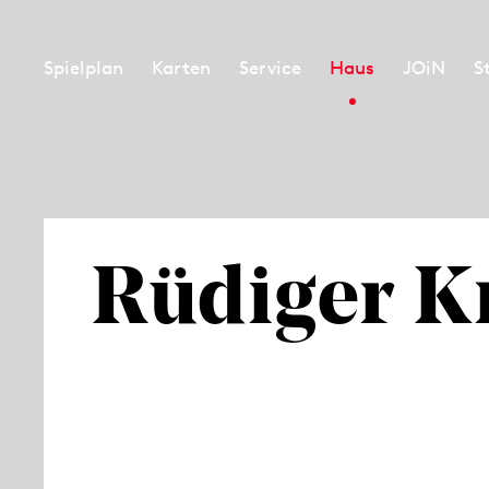
Spielplan
Karten
Service
Haus
JOiN
S
Rüdiger 