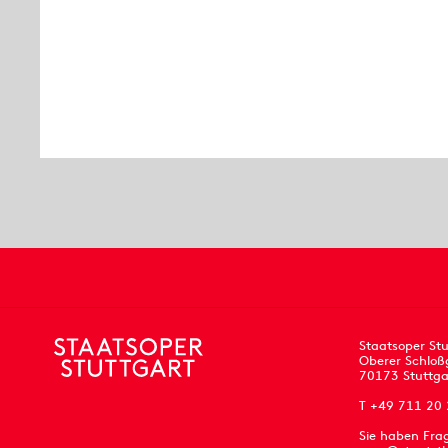
Staatsoper Stu
Oberer Schloß
70173 Stuttga
T +49 711 20
Sie haben Fra