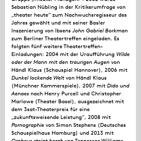
Sebastian Nübling in der Kritikerumfrage von
„theater heute“ zum Nachwuchsregisseur des
Jahres gewählt und mit seiner Basler
Inszenierung von Ibsens
John Gabriel Borkman
zum Berliner Theatertreffen eingeladen. Es
folgten fünf weitere Theatertreffen-
Einladungen: 2004 mit der Uraufführung
Wilde
oder der Mann mit den traurigen Augen
von
Händl Klaus (Schauspiel Hannover), 2006 mit
Dunkel lockende Welt
von Händl Klaus
(Münchner Kammerspiele), 2007 mit
Dido und
Aenaes
nach Henry Purcell und Christopher
Marlowe (Theater Basel), ausgezeichnet mit
dem 3sat-Theaterpreis für eine
„zukunftsweisende Leistung“, 2008 mit
Pornographie
von Simon Stephens (Deutsches
Schauspielhaus Hamburg) und 2013 mit
Orpheus steigt herab
von Tennessee Williams