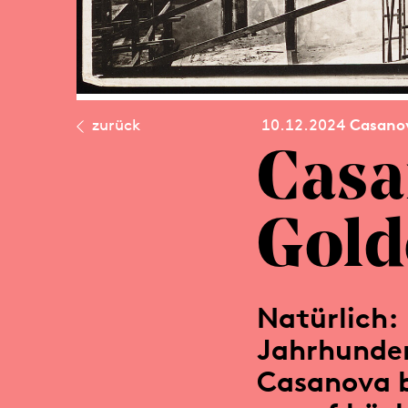
zurück
10.12.2024
Casanov
Casa
Gold
Natürlich: 
Jahrhunder
Casanova b