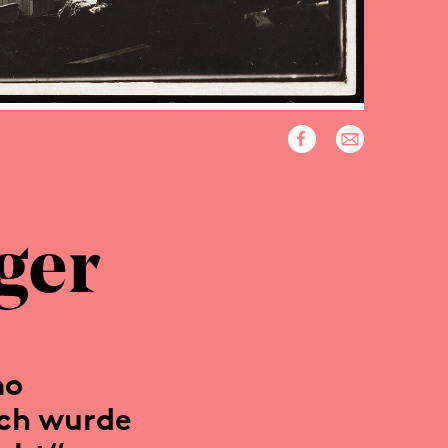
ger
mo
och wurde