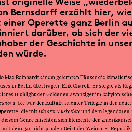
st originelle Weise „wiederbe
n Bernsdorff erzählt hier, wie
 einer Operette ganz Berlin a
sinniert darüber, ob sich der vi
bhaber der Geschichte in unser
den würde.
o Max Reinhardt einem gelernten Tänzer die künstlerisc
ses in Berlin übertragen, Erik Charell. Er sorgte als Re
uläres Highlight der Goldenen Zwanziger im babylonische
sanova
. Sie war der Auftakt zu einer Trilogie in der neu
perette, die mit
Die drei Musketiere
und dem legendären
In diesem Genre mischten sich Elemente der amerikanisc
 mit dem gar nicht prüden Geist der Weimarer Republik