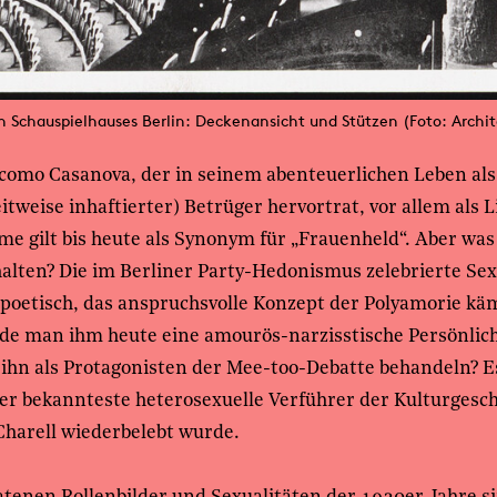
n Schauspielhauses Berlin: Deckenansicht und Stützen (Foto: Archi
como Casanova, der in seinem abenteuerlichen Leben als
itweise inhaftierter) Betrüger hervortrat, vor allem als 
e gilt bis heute als Synonym für „Frauenheld“. Aber was
lten? Die im Berliner Party-Hedonismus zelebrierte Sex 
poetisch, das anspruchsvolle Konzept der Polyamorie kä
de man ihm heute eine amourös-narzisstische Persönlich
 ihn als Protagonisten der Mee-too-Debatte behandeln? Es 
der bekannteste heterosexuelle Verführer der Kulturgesc
Charell wiederbelebt wurde.