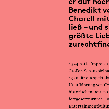
er auf höch
Benedikt vo
Charell mit
ließ – und 
größte Lie
zurechtfin
1924 hatte Impresari
Großen Schauspielhau
1928 für ein spektak
Uraufführung von
Ca
historischen Revue-O
fortgesetzt wurde. 
Entertainmentkultur