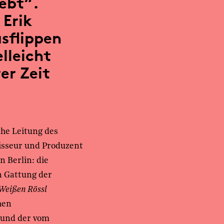
lebt“.
 Erik
usflippen
elleicht
er Zeit
he Leitung des
gisseur und Produzent
n Berlin: die
en Gattung der
Weißen Rössl
hen
 und der vom