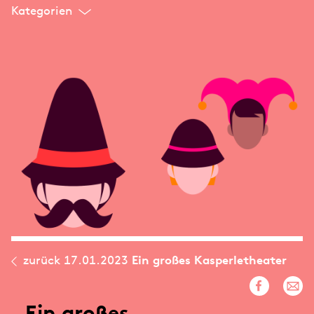
Kategorien
zurück
17.01.2023
Ein großes Kasperletheater
Ein großes