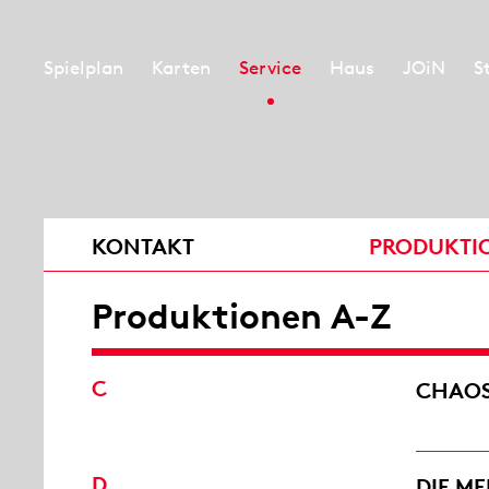
Spielplan
Karten
Service
Haus
JOiN
S
KONTAKT
PRODUKTI
Produktionen A-Z
C
CHAO
D
DIE M