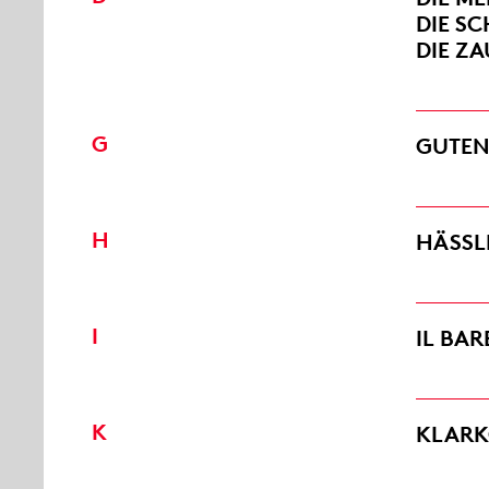
DIE S
DIE Z
G
GUTEN
H
HÄSSL
I
IL BAR
K
KLAR