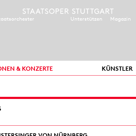
Unterstützen
Magazin
taatsorchester
ONEN & KONZERTE
KÜNSTLER
S
EISTERSINGER VON NÜRNBERG