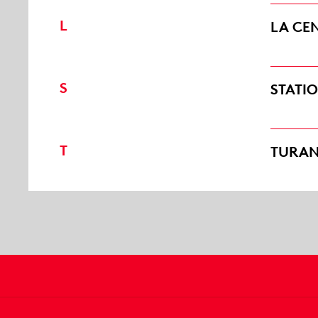
L
LA CE
S
STATI
T
TURA