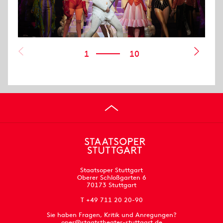
1
10
Staatsoper Stuttgart
Oberer Schloßgarten 6
70173 Stuttgart
T +49 711 20 20-90
Sie haben Fragen, Kritik und Anregungen?
oper@staatstheater-stuttgart.de