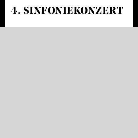
4. SINFONIE­KONZERT
Werke von Brett Dean und Anton Bruckner
Brett Dean
Konzert für Viola und Orchester
Anton Bruckner
Sinfonie Nr. 9 d-Moll
Der gebürtige Australier Brett Dean,
ehemaliger Bratscher der Berliner
Philharmoniker, erlangte seit den 1990er
Jahren zunehmend internationales Ansehen
als Komponist und zählt heute zu den
meistgespielten Stimmen der Gegenwart. Sein