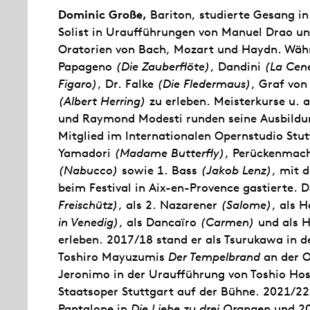
Dominic Große,
Bariton, studierte Gesang in
Solist in Uraufführungen von Manuel Drao u
Oratorien von Bach, Mozart und Haydn. Währe
Papageno
(Die Zauberflöte)
, Dandini
(La Cen
Figaro)
, Dr. Falke
(Die Fledermaus)
, Graf vo
(Albert Herring)
zu erleben. Meisterkurse u. a
und Raymond Modesti runden seine Ausbildu
Mitglied im Internationalen Opernstudio Stut
Yamadori
(Madame Butterfly)
, Perückenmac
(Nabucco)
sowie 1. Bass
(Jakob Lenz)
, mit 
beim Festival in Aix-en-Provence gastierte. D
Freischütz)
, als 2. Nazarener
(Salome)
, als 
in Venedig)
, als Dancaïro
(Carmen)
und als 
erleben. 2017/18 stand er als Tsurukawa in d
Toshiro Mayuzumis
Der Tempelbrand
an der O
Jeronimo in der Uraufführung von Toshio H
Staatsoper Stuttgart auf der Bühne. 2021/22
Pantalone in
Die Liebe zu drei Orangen
und 20