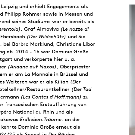
 Leipzig und erhielt Engagements als
nd Philipp Rohmer sowie in Messen und
nd seines Studiums war er bereits als
erentola)
, Graf Almaviva
(Le nozze di
n Ebersbach
(Der Wildschütz)
und Sid
. bei Barbro Marklund, Christiane Libor
ng ab. 2014 - 16 war Dominic Große
tgart und verkörperte hier u. a.
her
(Ariadne auf Naxos)
, Oberpriester
dem er am La Monnaie in Brüssel und
es Weiteren war er als Kilian
(Der
Hotelkellner/Restaurantkellner
(Der Tod
Hermann
(Les Contes d’Hoffmann)
zu
er französischen Erstaufführung von
péra National du Rhin und als
osokawas
Erdbeben.Träume.
an der
 kehrte Dominic Große erneut als
24/25 als Seppel in
Der Räuber