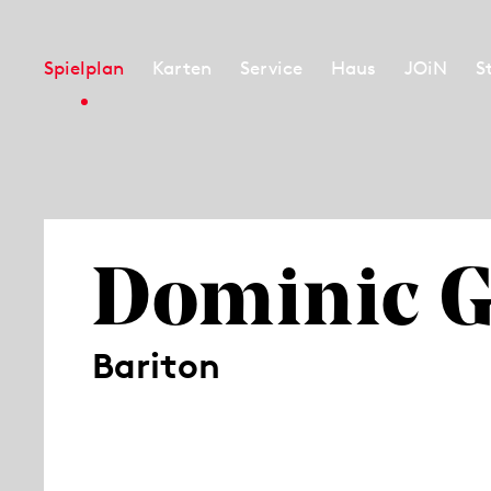
Spielplan
Karten
Service
Haus
JOiN
S
Dominic 
Bariton