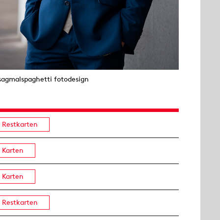
sagmalspaghetti fotodesign
Restkarten
Karten
Karten
Restkarten