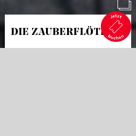
DIE ZAUBERFLÖTE
von Wolfgang Amadeus Mozart
Große Oper in zwei Aufzügen
Libretto von Emanuel Schikaneder
in deutscher Sprache mit Übertiteln in deutscher und
englischer Sprache
Eine Geschichte des Erwachsenwerdens und