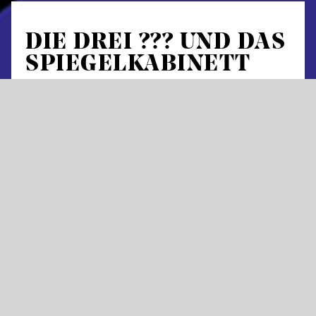
DIE DREI ??? UND DAS
SPIEGELKABINETT
von Gordon Kampe
Detektivoper in 60 Nummern
Libretto von Martin G. Berger nach einer Geschichte von
Martin G. Berger und André Marx basierend auf
Charakteren von Robert Arthur
in deutscher Sprache mit Übertiteln in deutscher und
englischer Sprache
Spiegel spuken nicht – davon sind Justus
Jonas, Peter Shaw und Bob Andrews