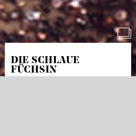
DIE SCHLAUE
FÜCHSIN
von Leoš Janáček
Oper in drei Akten
Libretto vom Komponisten nach der Erzählung
Liška
Bystrouška
von Rudolf Těsnohlídek