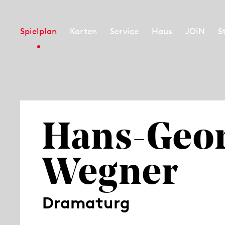
Spielplan
Karten
Service
Haus
JOiN
S
Hans-Geo
Wegner
Dramaturg