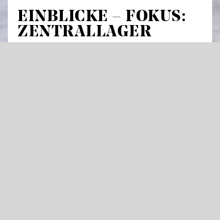
EINBLICKE – FOKUS:
ZENTRALLAGER
Das Repertoire der Staatstheater besteht aus
weit über 100 verschiedenen Produktionen und
sie alle benötigen ihre eigene Ausstattung. Im
Zentrallager, der logistischen Schaltzentrale
unseres Drei-Sparten-Hauses, werden
Kostüme, Requisiten und Kulissen aufbewahrt,
wenn sie nicht im Rampenlicht stehen. Wie
wird der tägliche Wechsel auf unseren Bühnen
im Hintergrund organisiert und wie behält
man dabei den Überblick? Dies und vieles